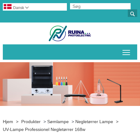
Dansk


Skif
Hjem
>
Produkter
>
Sømlampe
>
Negletørrer Lampe
>
UV-Lampe Professionel Negletørrer 168w