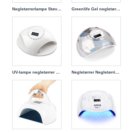
Negletørrerlampe Støvsamler 140w 4 i 1
Greenlife Gel negletørrerlampe 120w
UV-lampe negletørrer med lader 86w
Negletørrer Negletørringslampe til neglelak 86w