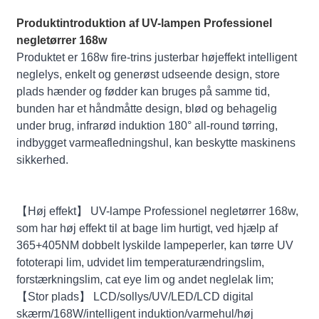
Produktintroduktion af UV-lampen Professionel
negletørrer 168w
Produktet er 168w fire-trins justerbar højeffekt intelligent
neglelys, enkelt og generøst udseende design, store
plads hænder og fødder kan bruges på samme tid,
bunden har et håndmåtte design, blød og behagelig
under brug, infrarød induktion 180° all-round tørring,
indbygget varmeafledningshul, kan beskytte maskinens
sikkerhed.
【Høj effekt】 UV-lampe Professionel negletørrer 168w,
som har høj effekt til at bage lim hurtigt, ved hjælp af
365+405NM dobbelt lyskilde lampeperler, kan tørre UV
fototerapi lim, udvidet lim temperaturændringslim,
forstærkningslim, cat eye lim og andet neglelak lim;
【Stor plads】 LCD/sollys/UV/LED/LCD digital
skærm/168W/intelligent induktion/varmehul/høj