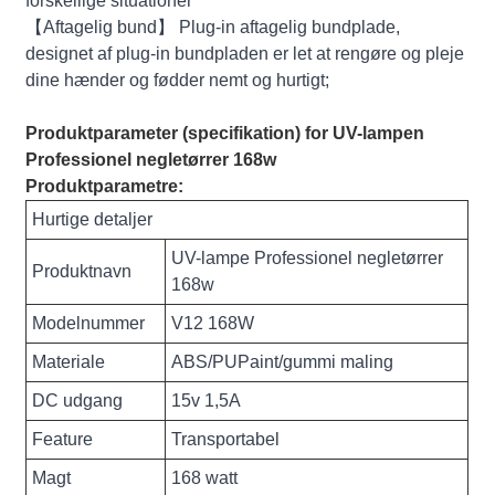
forskellige situationer
【Aftagelig bund】 Plug-in aftagelig bundplade,
designet af plug-in bundpladen er let at rengøre og pleje
dine hænder og fødder nemt og hurtigt;
Produktparameter (specifikation) for UV-lampen
Professionel negletørrer 168w
Produktparametre:
Hurtige detaljer
UV-lampe Professionel negletørrer
Produktnavn
168w
Modelnummer
V12 168W
Materiale
ABS/PUPaint/gummi maling
DC udgang
15v 1,5A
Feature
Transportabel
Magt
168 watt