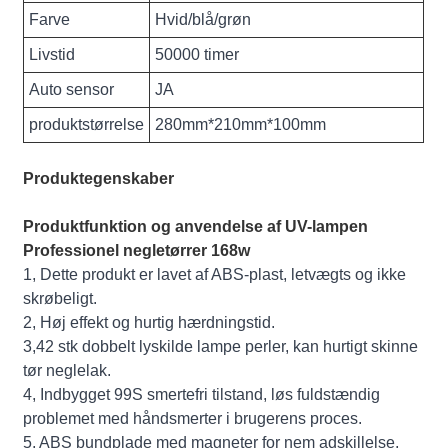
Farve
Hvid/blå/grøn
Livstid
50000 timer
Auto sensor
JA
produktstørrelse
280mm*210mm*100mm
Produktegenskaber
Produktfunktion og anvendelse af UV-lampen
Professionel negletørrer 168w
1, Dette produkt er lavet af ABS-plast, letvægts og ikke
skrøbeligt.
2, Høj effekt og hurtig hærdningstid.
3,42 stk dobbelt lyskilde lampe perler, kan hurtigt skinne
tør neglelak.
4, Indbygget 99S smertefri tilstand, løs fuldstændig
problemet med håndsmerter i brugerens proces.
5, ABS bundplade med magneter for nem adskillelse,