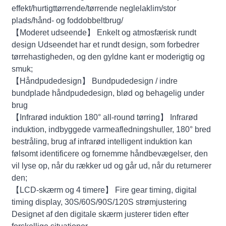
effekt/hurtigttørrende/tørrende neglelaklim/stor
plads/hånd- og foddobbeltbrug/
【Moderet udseende】 Enkelt og atmosfærisk rundt
design Udseendet har et rundt design, som forbedrer
tørrehastigheden, og den gyldne kant er moderigtig og
smuk;
【Håndpudedesign】 Bundpudedesign / indre
bundplade håndpudedesign, blød og behagelig under
brug
【Infrarød induktion 180° all-round tørring】 Infrarød
induktion, indbyggede varmeafledningshuller, 180° bred
bestråling, brug af infrarød intelligent induktion kan
følsomt identificere og fornemme håndbevægelser, den
vil lyse op, når du rækker ud og går ud, når du returnerer
den;
【LCD-skærm og 4 timere】 Fire gear timing, digital
timing display, 30S/60S/90S/120S strømjustering
Designet af den digitale skærm justerer tiden efter