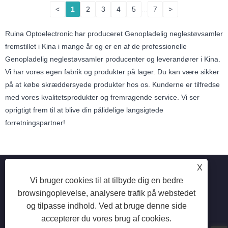
<
1
2
3
4
5
...
7
>
Ruina Optoelectronic har produceret Genopladelig neglestøvsamler
fremstillet i Kina i mange år og er en af ​​de professionelle
Genopladelig neglestøvsamler producenter og leverandører i Kina.
Vi har vores egen fabrik og produkter på lager. Du kan være sikker
på at købe skræddersyede produkter hos os. Kunderne er tilfredse
med vores kvalitetsprodukter og fremragende service. Vi ser
oprigtigt frem til at blive din pålidelige langsigtede
forretningspartner!
X
Vi bruger cookies til at tilbyde dig en bedre
browsingoplevelse, analysere trafik på webstedet
Copyright © 2025 Shenzhen Ruina Optoelectronic Co., Ltd -
og tilpasse indhold. Ved at bruge denne side
Negellampe, neglebor, neglestøvsamler - Alle rettigheder
accepterer du vores brug af cookies.
forbeholdes.