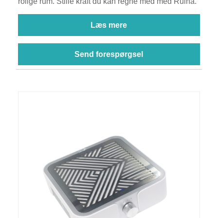
rolige rum. Stille kraft du kan regne med med Ruina.
Læs mere
Send forespørgsel