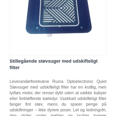
Stillegående støvsuger med udskifteligt
filter
Leverandørforetrukne Ruina Optoelectronic Quiet
Støvsuger med udskifteligt filter har en kraftig, men
lydløs motor, der renser dybt uden at vække babyer
eller forbløffende kæledyr. Vaskbart udskifteligt filter
fanger fint støv, mens du sparer penge på
udskiftninger – ikke dyrere poser. Let og ledningsfri,
den glider under møbler og tackler trapper