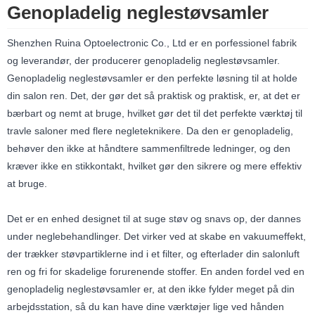
Genopladelig neglestøvsamler
Shenzhen Ruina Optoelectronic Co., Ltd er en porfessionel fabrik
og leverandør, der producerer genopladelig neglestøvsamler.
Genopladelig neglestøvsamler er den perfekte løsning til at holde
din salon ren. Det, der gør det så praktisk og praktisk, er, at det er
bærbart og nemt at bruge, hvilket gør det til det perfekte værktøj til
travle saloner med flere negleteknikere. Da den er genopladelig,
behøver den ikke at håndtere sammenfiltrede ledninger, og den
kræver ikke en stikkontakt, hvilket gør den sikrere og mere effektiv
at bruge.
Det er en enhed designet til at suge støv og snavs op, der dannes
under neglebehandlinger. Det virker ved at skabe en vakuumeffekt,
der trækker støvpartiklerne ind i et filter, og efterlader din salonluft
ren og fri for skadelige forurenende stoffer. En anden fordel ved en
genopladelig neglestøvsamler er, at den ikke fylder meget på din
arbejdsstation, så du kan have dine værktøjer lige ved hånden