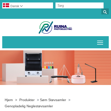
Dansk


Skif
Hjem
>
Produkter
>
Søm Støvsamler
>
Genopladelig Neglestøvsamler