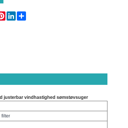
atsApp
Pinterest
LinkedIn
Share
med justerbar vindhastighed sømstøvsuger
ilter