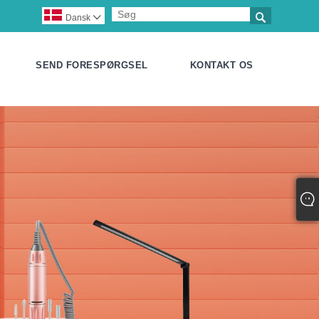

Dansk

SEND FORESPØRGSEL
KONTAKT OS