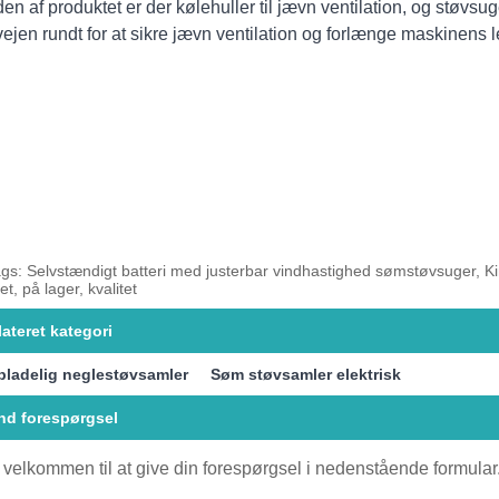
den af ​​produktet er der kølehuller til jævn ventilation, og støvs
vejen rundt for at sikre jævn ventilation og forlænge maskinens l
gs: Selvstændigt batteri med justerbar vindhastighed sømstøvsuger, Kina,
et, på lager, kvalitet
lateret kategori
ladelig neglestøvsamler
Søm støvsamler elektrisk
nd forespørgsel
 velkommen til at give din forespørgsel i nedenstående formular. 