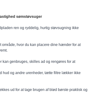
dhastighed sømstøvsuger
dpladen ren og ryddelig, hurtig støvsugning ikke
ort område, hvor du kan placere dine hænder for at
vemt.
er kan genbruges, skilles ad og rengøres for at
ød hud og andre urenheder, tætte filtre lækker ikke
rækkes ud for at tage brugen af ​​blød børste praktisk og