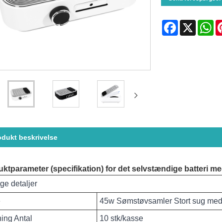
Facebook
X
Wh
odukt beskrivelse
ktparameter (specifikation) for det selvstændige batteri 
ige detaljer
e
45w Sømstøvsamler Stort sug med f
ing Antal
10 stk/kasse