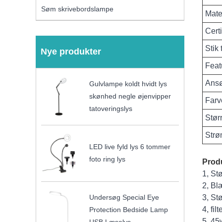
Søm skrivebordslampe
Mate
Certi
Stik 
Nye produkter
Feat
Ans
Gulvlampe koldt hvidt lys
skønhed negle øjenvipper
Farv
tatoveringslys
Stør
Str
LED live fyld lys 6 tommer
foto ring lys
Prod
1, Stø
2, Bl
Undersøg Special Eye
3, Stø
4, fil
Protection Bedside Lamp
5, 45