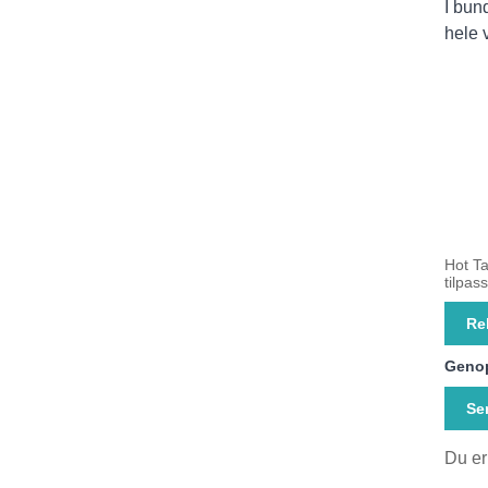
I bun
hele 
Hot Ta
tilpass
Re
Genop
Se
Du er