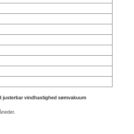
ed justerbar vindhastighed sømvakuum
måneder.