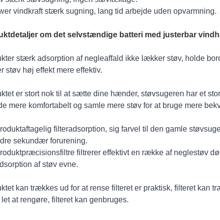
wer vindkraft stærk sugning, lang tid arbejde uden opvarmning.
ktdetaljer om det selvstændige batteri med justerbar vin
kter stærk adsorption af negleaffald ikke lækker støv, holde bor
r støv høj effekt mere effektiv.
ktet er stort nok til at sætte dine hænder, støvsugeren har et st
de mere komfortabelt og samle mere støv for at bruge mere bek
oduktaftagelig filteradsorption, sig farvel til den gamle støvsug
ndre sekundær forurening.
oduktpræcisionsfiltre filtrerer effektivt en række af neglestøv d
dsorption af støv evne.
tet kan trækkes ud for at rense filteret er praktisk, filteret kan t
 let at rengøre, filteret kan genbruges.