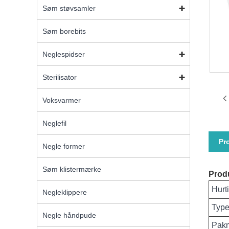
Søm støvsamler
Søm borebits
Neglespidser
Sterilisator
Voksvarmer
Neglefil
Pr
Negle former
Søm klistermærke
Produ
Hurt
Negleklippere
Typ
Negle håndpude
Pakn