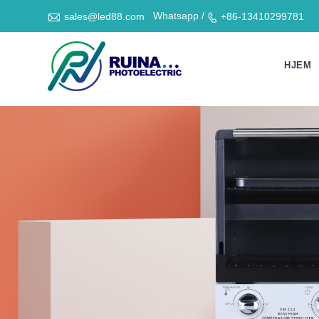

Whatsapp /
sales@led88.com
+86-13410299781

HJEM