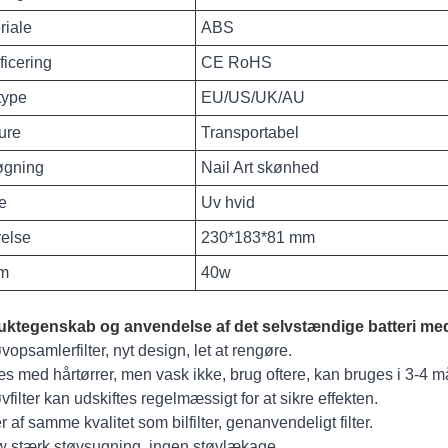
riale
ABS
ficering
CE RoHS
type
EU/US/UK/AU
ure
Transportabel
øgning
Nail Art skønhed
e
Uv hvid
relse
230*183*81 mm
øm
40w
uktegenskab og anvendelse af det selvstændige batteri m
vopsamlerfilter, nyt design, let at rengøre.
æs med hårtørrer, men vask ikke, brug oftere, kan bruges i 3-4 
vfilter kan udskiftes regelmæssigt for at sikre effekten.
ter af samme kvalitet som bilfilter, genanvendeligt filter.
w stærk støvsugning, ingen støvlækage.