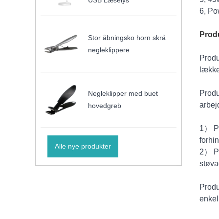
USB Læselys
6, Po
Produ
Stor åbningsko horn skrå
negleklippere
Produ
lække
Produ
Negleklipper med buet
arbej
hovedgreb
1） Pr
forhi
Alle nye produkter
2） Pr
støva
Produk
enkel