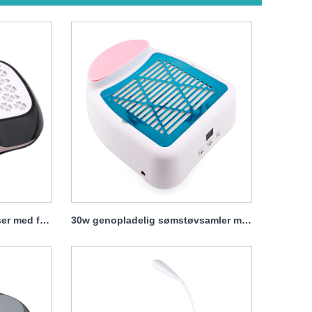
Genopladelig sømstøvblæser med filter 40w
30w genopladelig sømstøvsamler med filter 30w