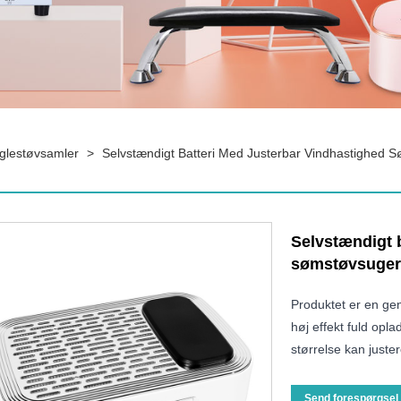
glestøvsamler
>
Selvstændigt Batteri Med Justerbar Vindhastighed 
Selvstændigt 
sømstøvsuger
Produktet er en gen
høj effekt fuld opl
størrelse kan juster
Send forespørgsel