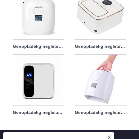
Genopladelig negletørrer LED-lampe 86w Protable
Genopladelig negletørrer UV neglelampe 72w
Genopladelig neglelaktørrerlampe 72w
Genopladelig negletørrerlampe 66w
X