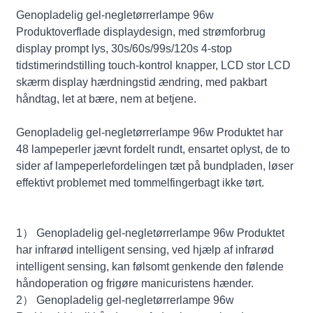
Genopladelig gel-negletørrerlampe 96w
Produktoverflade displaydesign, med strømforbrug
display prompt lys, 30s/60s/99s/120s 4-stop
tidstimerindstilling touch-kontrol knapper, LCD stor LCD
skærm display hærdningstid ændring, med pakbart
håndtag, let at bære, nem at betjene.
Genopladelig gel-negletørrerlampe 96w Produktet har
48 lampeperler jævnt fordelt rundt, ensartet oplyst, de to
sider af lampeperlefordelingen tæt på bundpladen, løser
effektivt problemet med tommelfingerbagt ikke tørt.
1） Genopladelig gel-negletørrerlampe 96w Produktet
har infrarød intelligent sensing, ved hjælp af infrarød
intelligent sensing, kan følsomt genkende den følende
håndoperation og frigøre manicuristens hænder.
2） Genopladelig gel-negletørrerlampe 96w