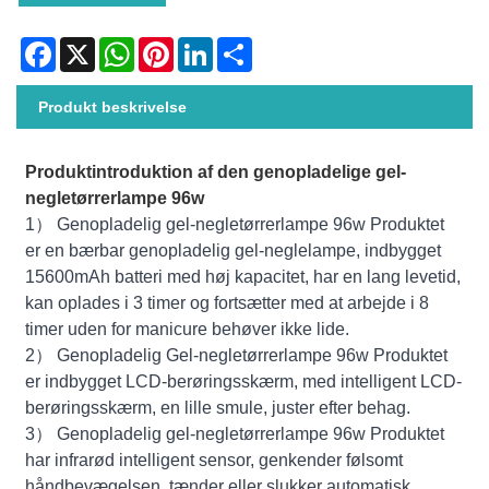
Facebook
X
WhatsApp
Pinterest
LinkedIn
Share
Produkt beskrivelse
Produktintroduktion af den genopladelige gel-
negletørrerlampe 96w
1） Genopladelig gel-negletørrerlampe 96w Produktet
er en bærbar genopladelig gel-neglelampe, indbygget
15600mAh batteri med høj kapacitet, har en lang levetid,
kan oplades i 3 timer og fortsætter med at arbejde i 8
timer uden for manicure behøver ikke lide.
2） Genopladelig Gel-negletørrerlampe 96w Produktet
er indbygget LCD-berøringsskærm, med intelligent LCD-
berøringsskærm, en lille smule, juster efter behag.
3） Genopladelig gel-negletørrerlampe 96w Produktet
har infrarød intelligent sensor, genkender følsomt
håndbevægelsen, tænder eller slukker automatisk