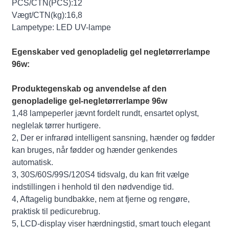
PCS/CTN(PCS):12
Vægt/CTN(kg):16,8
Lampetype: LED UV-lampe
Egenskaber ved genopladelig gel negletørrerlampe
96w:
Produktegenskab og anvendelse af den
genopladelige gel-negletørrerlampe 96w
1,48 lampeperler jævnt fordelt rundt, ensartet oplyst,
neglelak tørrer hurtigere.
2, Der er infrarød intelligent sansning, hænder og fødder
kan bruges, når fødder og hænder genkendes
automatisk.
3, 30S/60S/99S/120S4 tidsvalg, du kan frit vælge
indstillingen i henhold til den nødvendige tid.
4, Aftagelig bundbakke, nem at fjerne og rengøre,
praktisk til pedicurebrug.
5, LCD-display viser hærdningstid, smart touch elegant