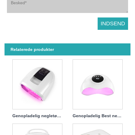
Relaterede produkter
Genopladelig negletørrer UV-lampe 90w
Genopladelig Best negletørrerlampe 120w