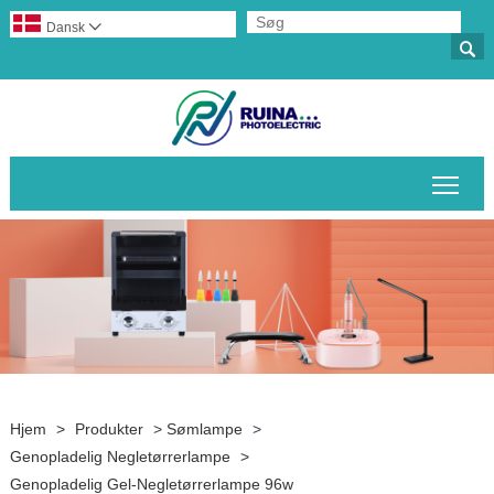
Dansk


Skif
Hjem
>
Produkter
>
Sømlampe
>
Genopladelig Negletørrerlampe
>
Genopladelig Gel-Negletørrerlampe 96w