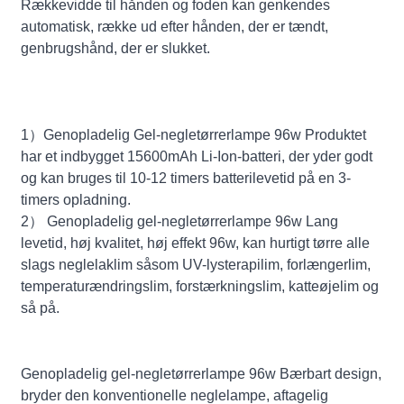
Rækkevidde til hånden og foden kan genkendes
automatisk, række ud efter hånden, der er tændt,
genbrugshånd, der er slukket.
1）Genopladelig Gel-negletørrerlampe 96w Produktet
har et indbygget 15600mAh Li-Ion-batteri, der yder godt
og kan bruges til 10-12 timers batterilevetid på en 3-
timers opladning.
2） Genopladelig gel-negletørrerlampe 96w Lang
levetid, høj kvalitet, høj effekt 96w, kan hurtigt tørre alle
slags neglelaklim såsom UV-lysterapilim, forlængerlim,
temperaturændringslim, forstærkningslim, katteøjelim og
så på.
Genopladelig gel-negletørrerlampe 96w Bærbart design,
bryder den konventionelle neglelampe, aftagelig