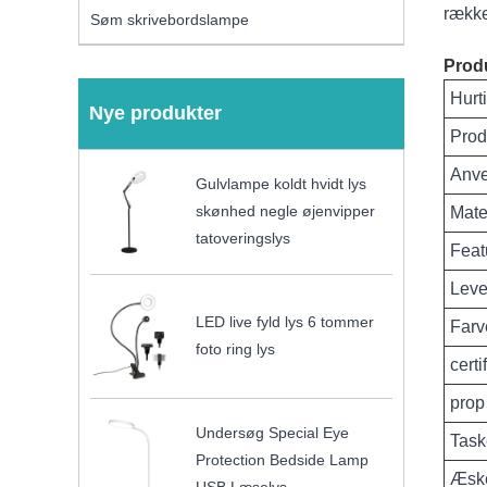
række
Søm skrivebordslampe
Produ
Hurt
Nye produkter
Prod
Anve
Gulvlampe koldt hvidt lys
skønhed negle øjenvipper
Mate
tatoveringslys
Feat
Leve
LED live fyld lys 6 tommer
Farv
foto ring lys
certi
prop
Undersøg Special Eye
Task
Protection Bedside Lamp
Æske