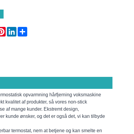
atsApp
Pinterest
LinkedIn
Share
ermostatisk opvarmning hårfjerning voksmaskine
ekt kvalitet af produkter, så vores non-stick
edse af mange kunder. Ekstremt design,
er kunde ønsker, og det er også det, vi kan tilbyde
erbar termostat, nem at betjene og kan smelte en