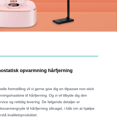
mostatisk opvarmning hårfjerning
le fremstilling vil vi gerne give dig en tilpasset non-stick
ningsmaskine til hårfjerning. Og vi vil tilbyde dig den
vice og rettidig levering. De følgende detaljer er
voksvarmergryde til hårfjerning silicagel, i håb om at hjælpe
rstå kvalitetsproduktet.