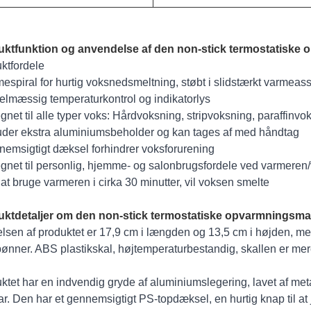
ktfunktion og anvendelse af den non-stick termostatiske 
ktfordele
mespiral for hurtig voksnedsmeltning, støbt i slidstærkt varmeass
elmæssig temperaturkontrol og indikatorlys
egnet til alle typer voks: Hårdvoksning, stripvoksning, paraffinvo
luder ekstra aluminiumsbeholder og kan tages af med håndtag
nemsigtigt dæksel forhindrer voksforurening
egnet til personlig, hjemme- og salonbrugsfordele ved varmere
 at bruge varmeren i cirka 30 minutter, vil voksen smelte
ktdetaljer om den non-stick termostatiske opvarmningsmask
elsen af ​​produktet er 17,9 cm i længden og 13,5 cm i højden, med 
ønner. ABS plastikskal, højtemperaturbestandig, skallen er mer
ktet har en indvendig gryde af aluminiumslegering, lavet af meta
r. Den har et gennemsigtigt PS-topdæksel, en hurtig knap til at 