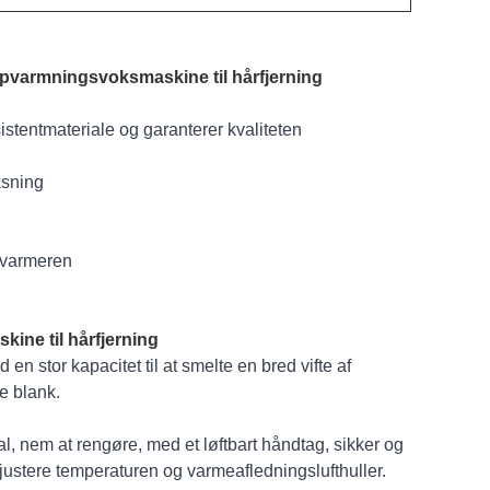
opvarmningsvoksmaskine til hårfjerning
istentmateriale og garanterer kvaliteten
ksning
n/varmeren
ine til hårfjerning
en stor kapacitet til at smelte en bred vifte af
e blank.
l, nem at rengøre, med et løftbart håndtag, sikker og
justere temperaturen og varmeafledningslufthuller.