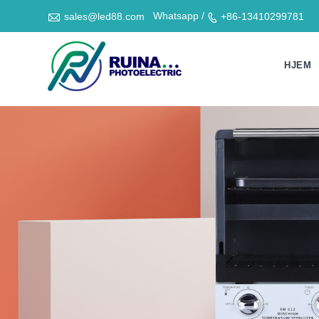

Whatsapp /
sales@led88.com
+86-13410299781

HJEM