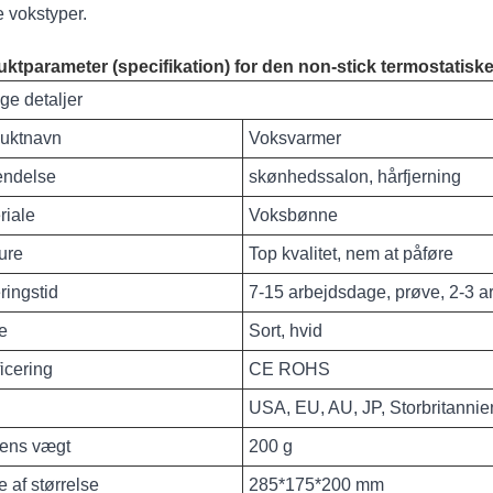
 vokstyper.
ktparameter (specifikation) for den non-stick termostatisk
ige detaljer
uktnavn
Voksvarmer
ndelse
skønhedssalon, hårfjerning
riale
Voksbønne
ure
Top kvalitet, nem at påføre
ringstid
7-15 arbejdsdage, prøve, 2-3 a
e
Sort, hvid
ficering
CE ROHS
USA, EU, AU, JP, Storbritannie
ens vægt
200 g
 af størrelse
285*175*200 mm