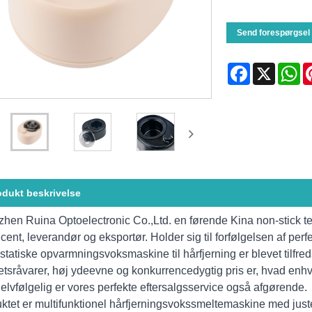
Send forespørgsel
Facebook
X
Wh
odukt beskrivelse
hen Ruina Optoelectronic Co.,Ltd. en førende Kina non-stick t
ent, leverandør og eksportør. Holder sig til forfølgelsen af ​​perf
statiske opvarmningsvoksmaskine til hårfjerning er blevet tilfr
tetsråvarer, høj ydeevne og konkurrencedygtig pris er, hvad enhv
Selvfølgelig er vores perfekte eftersalgsservice også afgørende.
ktet er multifunktionel hårfjerningsvokssmeltemaskine med just