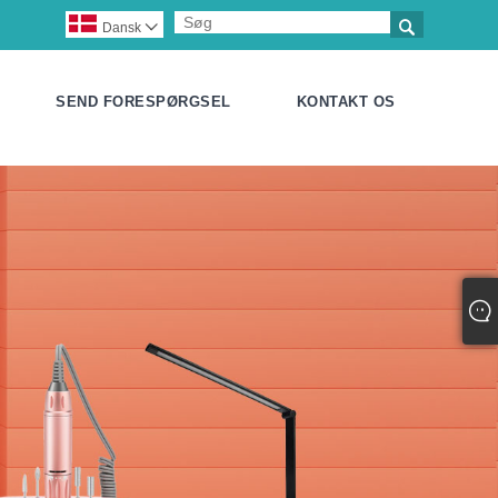

Dansk

SEND FORESPØRGSEL
KONTAKT OS