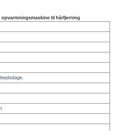
e opvarmningsmaskine til hårfjerning
rbejdsdage.
n