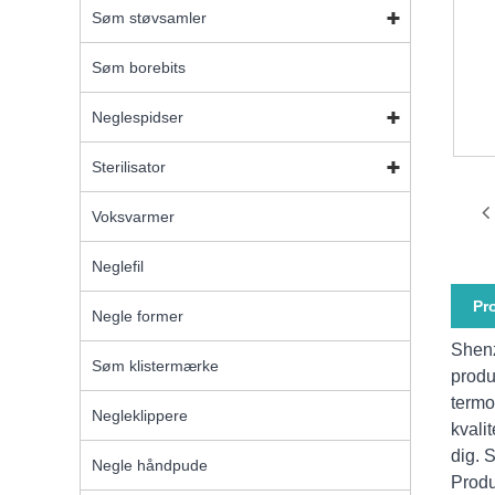
Søm støvsamler
Søm borebits
Neglespidser
Sterilisator
Voksvarmer
Neglefil
Pr
Negle former
Shenz
Søm klistermærke
produc
termo
Negleklippere
kvali
dig. 
Negle håndpude
Produ