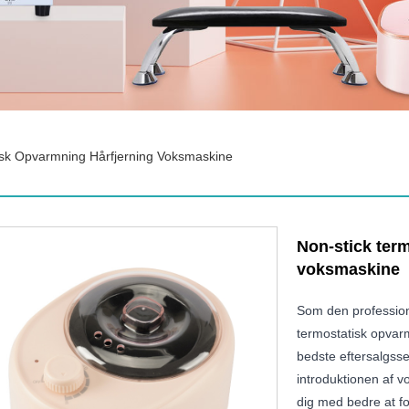
isk Opvarmning Hårfjerning Voksmaskine
Non-stick ter
voksmaskine
Som den professionel
termostatisk opvarm
bedste eftersalgsser
introduktionen af ​​
dig med bedre at fo