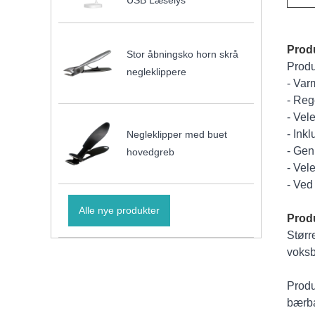
USB Læselys
Produ
Stor åbningsko horn skrå
Produ
negleklippere
- Var
- Reg
- Vel
- Ink
Negleklipper med buet
- Gen
hovedgreb
- Vel
- Ved
Alle nye produkter
Produ
Størr
voksb
Produ
bærba