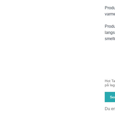
Produ
varme
Produ
langs
smelt
Hot Ta
på lag
Se
Du er