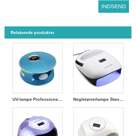
Relaterede produkter
UV-lampe Professionel negletørrer 168w
Negletørrerlampe Støvsamler 140w 4 i 1