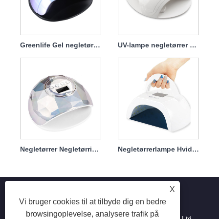
Greenlife Gel negletørrerlampe 120w
UV-lampe negletørrer med lader 86w
Negletørrer Negletørringslampe til neglelak 86w
Negletørrerlampe Hvidhærdende Hurtig 80w bærbar
X
Vi bruger cookies til at tilbyde dig en bedre
browsingoplevelse, analysere trafik på
Copyright © 2025 Shenzhen Ruina Optoelectronic Co., Ltd -