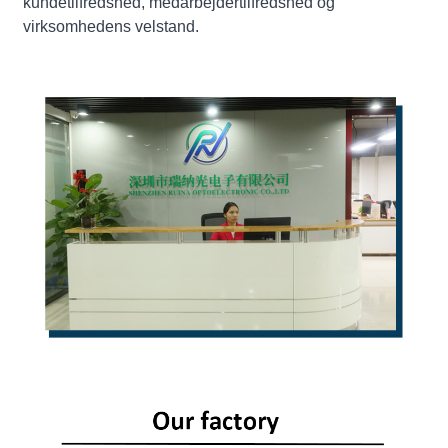
kundetilfredshed, medarbejdertilfredshed og
virksomhedens velstand.