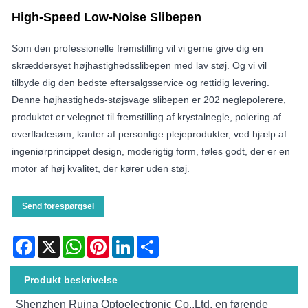
High-Speed ​​Low-Noise Slibepen
Som den professionelle fremstilling vil vi gerne give dig en
skræddersyet højhastighedsslibepen med lav støj. Og vi vil
tilbyde dig den bedste eftersalgsservice og rettidig levering.
Denne højhastigheds-støjsvage slibepen er 202 neglepolerere,
produktet er velegnet til fremstilling af krystalnegle, polering af
overfladesøm, kanter af personlige plejeprodukter, ved hjælp af
ingeniørprincippet design, moderigtig form, føles godt, der er en
motor af høj kvalitet, der kører uden støj.
Send forespørgsel
Facebook
X
WhatsApp
Pinterest
LinkedIn
Share
Produkt beskrivelse
Shenzhen Ruina Optoelectronic Co.,Ltd. en førende