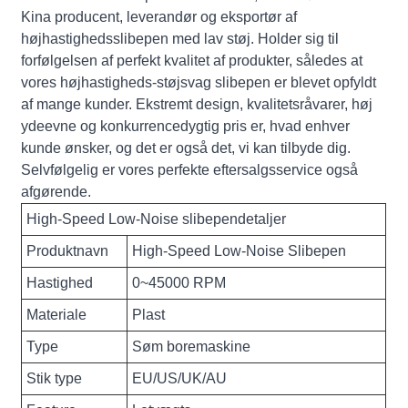
Kina producent, leverandør og eksportør af
højhastighedsslibepen med lav støj. Holder sig til
forfølgelsen af ​​perfekt kvalitet af produkter, således at
vores højhastigheds-støjsvag slibepen er blevet opfyldt
af mange kunder. Ekstremt design, kvalitetsråvarer, høj
ydeevne og konkurrencedygtig pris er, hvad enhver
kunde ønsker, og det er også det, vi kan tilbyde dig.
Selvfølgelig er vores perfekte eftersalgsservice også
afgørende.
High-Speed ​​Low-Noise slibependetaljer
Produktnavn
High-Speed ​​Low-Noise Slibepen
Hastighed
0~45000 RPM
Materiale
Plast
Type
Søm boremaskine
Stik type
EU/US/UK/AU