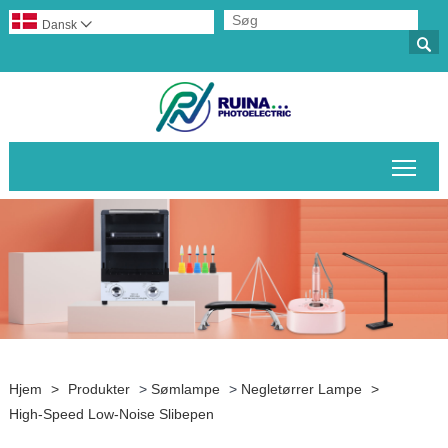
Dansk


Skif
Hjem
>
Produkter
>
Sømlampe
>
Negletørrer Lampe
>
High-Speed ​​Low-Noise Slibepen