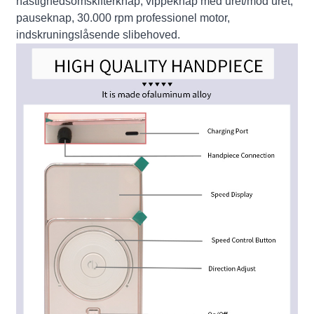
hastighedsomskifterknap, vippeknap med uret/mod uret,
pauseknap, 30.000 rpm professionel motor,
indskruningslåsende slibehoved.