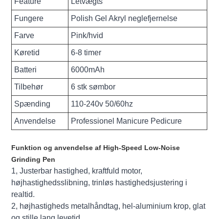
Feature
Letvægts
Fungere
Polish Gel Akryl neglefjernelse
Farve
Pink/hvid
Køretid
6-8 timer
Batteri
6000mAh
Tilbehør
6 stk sømbor
Spænding
110-240v 50/60hz
Anvendelse
Professionel Manicure Pedicure
Funktion og anvendelse af High-Speed ​​Low-Noise
Grinding Pen
1, Justerbar hastighed, kraftfuld motor,
højhastighedsslibning, trinløs hastighedsjustering i
realtid.
2, højhastigheds metalhåndtag, hel-aluminium krop, glat
og stille lang levetid.