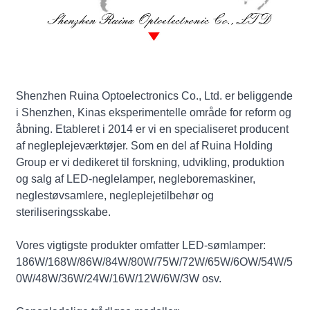
Shenzhen Ruina Optoelectronics Co., Ltd. er beliggende
i Shenzhen, Kinas eksperimentelle område for reform og
åbning. Etableret i 2014 er vi en specialiseret producent
af negleplejeværktøjer. Som en del af Ruina Holding
Group er vi dedikeret til forskning, udvikling, produktion
og salg af LED-neglelamper, negleboremaskiner,
neglestøvsamlere, negleplejetilbehør og
steriliseringsskabe.
Vores vigtigste produkter omfatter LED-sømlamper:
186W/168W/86W/84W/80W/75W/72W/65W/6OW/54W/5
0W/48W/36W/24W/16W/12W/6W/3W osv.