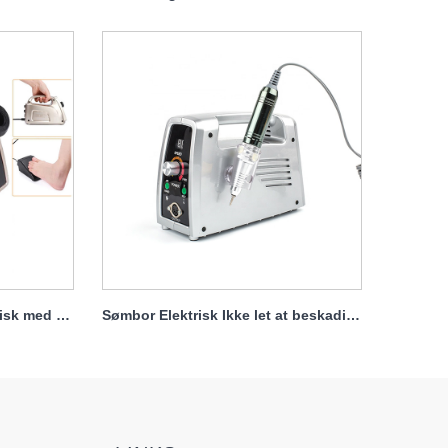
Bærbart sømboresæt elektrisk med kraftig motor 65w 35000rpm
Sømbor Elektrisk Ikke let at beskadige håndstykke 65w 35000rpm