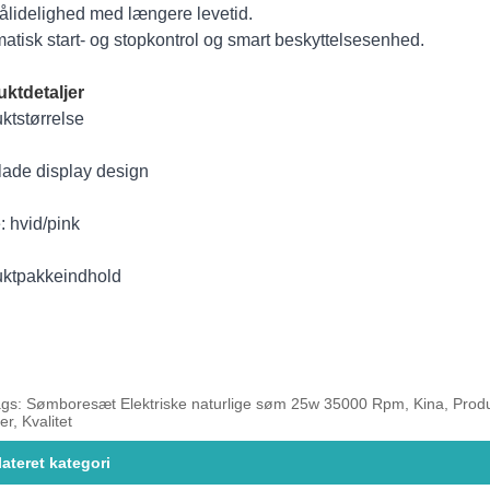
ålidelighed med længere levetid.
atisk start- og stopkontrol og smart beskyttelsesenhed.
ktdetaljer
ktstørrelse
lade display design
: hvid/pink
ktpakkeindhold
ags: Sømboresæt Elektriske naturlige søm 25w 35000 Rpm, Kina, Produ
er, Kvalitet
lateret kategori