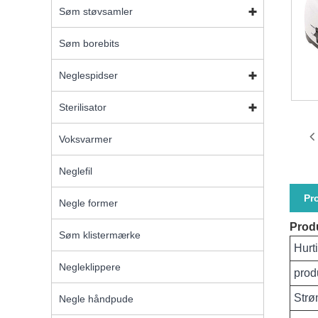
Søm støvsamler
Søm borebits
Neglespidser
Sterilisator
Voksvarmer
Neglefil
Pr
Negle former
Prod
Søm klistermærke
Hurt
Negleklippere
prod
Str
Negle håndpude