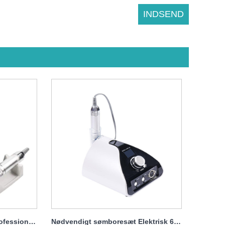
Sømboresæt elektrisk fil Professionel 65w 35000rpm
Nødvendigt sømboresæt Elektrisk 65w 35000rpm