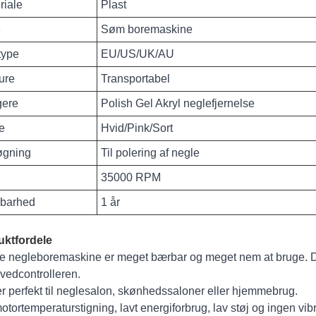
riale
Plast
e
Søm boremaskine
type
EU/US/UK/AU
ure
Transportabel
gere
Polish Gel Akryl neglefjernelse
e
Hvid/Pink/Sort
øgning
Til polering af negle
35000 RPM
barhed
1 år
uktfordele
 negleboremaskine er meget bærbar og meget nem at bruge. Du ka
vedcontrolleren.
r perfekt til neglesalon, skønhedssaloner eller hjemmebrug.
otortemperaturstigning, lavt energiforbrug, lav støj og ingen vibr