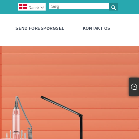

Dansk

SEND FORESPØRGSEL
KONTAKT OS