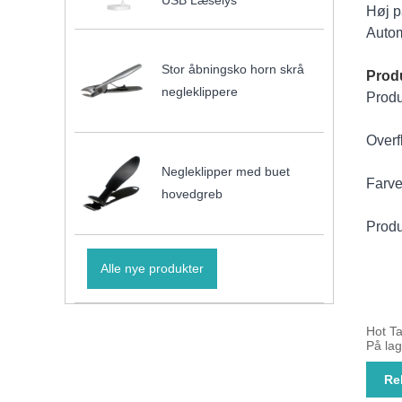
USB Læselys
Høj p
Autom
Stor åbningsko horn skrå
Produ
negleklippere
Produ
Overf
Negleklipper med buet
Farve
hovedgreb
Produ
Alle nye produkter
Hot T
På lag
Re