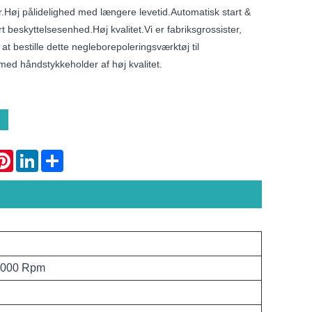
r.Høj pålidelighed med længere levetid.Automatisk start &
t beskyttelsesenhed.Høj kvalitet.Vi er fabriksgrossister,
at bestille dette negleborepoleringsværktøj til
ed håndstykkeholder af høj kvalitet.
atsApp
Pinterest
LinkedIn
Share
35000 Rpm