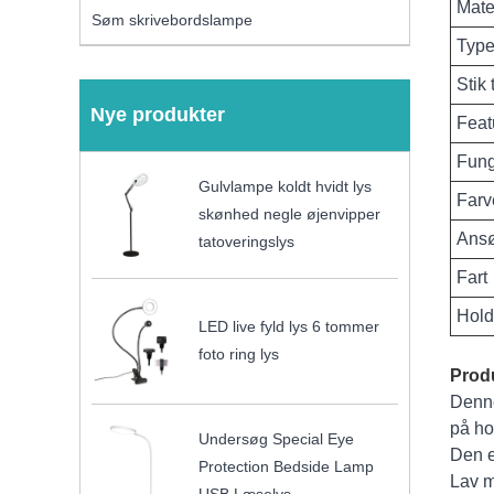
Mate
Søm skrivebordslampe
Typ
Stik 
Nye produkter
Feat
Fun
Gulvlampe koldt hvidt lys
Farv
skønhed negle øjenvipper
Ans
tatoveringslys
Fart
Hold
LED live fyld lys 6 tommer
foto ring lys
Prod
Denne
på ho
Undersøg Special Eye
Den e
Protection Bedside Lamp
Lav m