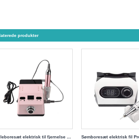
laterede produkter
Negleboresæt elektrisk til fjernelse af gellak 65w 35000rpm