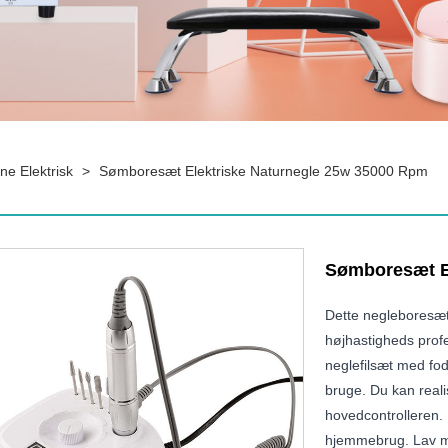
e Elektrisk
>
Sømboresæt Elektriske Naturnegle 25w 35000 Rpm
Sømboresæt E
Dette negleboresæt
højhastigheds prof
neglefilsæt med fod
bruge. Du kan realis
hovedcontrolleren. 
hjemmebrug. Lav mot