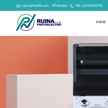

Whatsapp /
sales@led88.com
+86-13410299781

HJEM