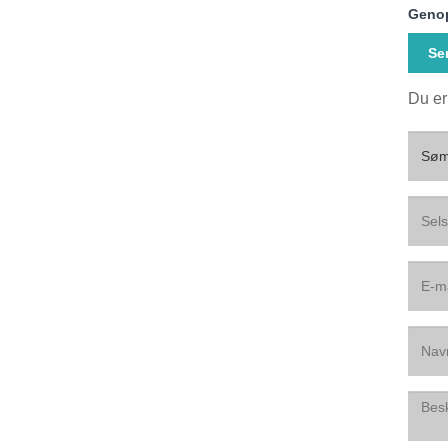
Genop
Se
Du er