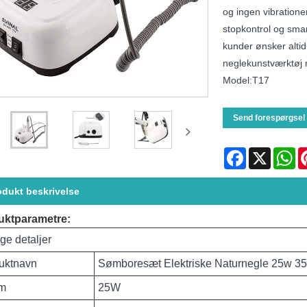
og ingen vibratione
stopkontrol og smar
kunder ønsker altid 
neglekunstværktøj m
Model:T17
Send forespørgsel
Facebook
X
Wh
odukt beskrivelse
uktparametre:
ige detaljer
uktnavn
Sømboresæt Elektriske Naturnegle 25w 
øm
25W