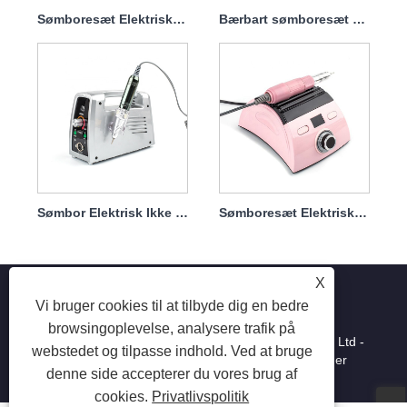
Sømboresæt Elektrisk til at fjerne Dip 65w 35000rpm
Bærbart sømboresæt elektrisk med kraftig motor 65w 35000rpm
Sømbor Elektrisk Ikke let at beskadige håndstykke 65w 35000rpm
Sømboresæt Elektrisk krop med holder Kraftig 65w 35000rpm
X
Vi bruger cookies til at tilbyde dig en bedre
browsingoplevelse, analysere trafik på
Copyright © 2025 Shenzhen Ruina Optoelectronic Co., Ltd -
webstedet og tilpasse indhold. Ved at bruge
Negellampe, neglebor, neglestøvsamler - Alle rettigheder
denne side accepterer du vores brug af
forbeholdes.
cookies.
Privatlivspolitik