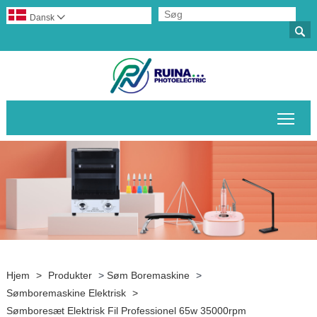
Dansk


Skif
Hjem
>
Produkter
>
Søm Boremaskine
>
Sømboremaskine Elektrisk
>
Sømboresæt Elektrisk Fil Professionel 65w 35000rpm