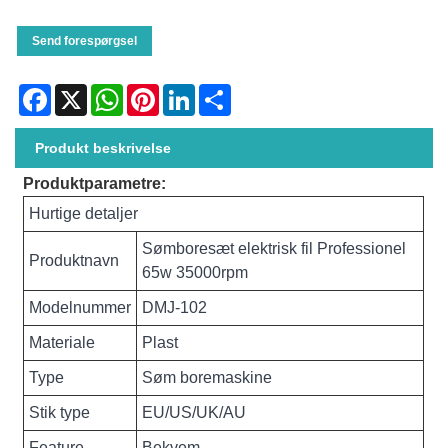
Send forespørgsel
Facebook
X
WhatsApp
Pinterest
LinkedIn
Share
Produkt beskrivelse
Produktparametre:
Hurtige detaljer
Sømboresæt elektrisk fil Professionel
Produktnavn
65w 35000rpm
Modelnummer
DMJ-102
Materiale
Plast
Type
Søm boremaskine
Stik type
EU/US/UK/AU
Feature
Bekvem