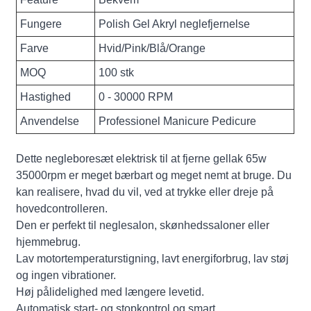
Fungere
Polish Gel Akryl neglefjernelse
Farve
Hvid/Pink/Blå/Orange
MOQ
100 stk
Hastighed
0 - 30000 RPM
Anvendelse
Professionel Manicure Pedicure
Dette negleboresæt elektrisk til at fjerne gellak 65w
35000rpm er meget bærbart og meget nemt at bruge. Du
kan realisere, hvad du vil, ved at trykke eller dreje på
hovedcontrolleren.
Den er perfekt til neglesalon, skønhedssaloner eller
hjemmebrug.
Lav motortemperaturstigning, lavt energiforbrug, lav støj
og ingen vibrationer.
Høj pålidelighed med længere levetid.
Automatisk start- og stopkontrol og smart