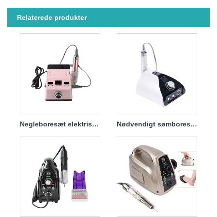
Relaterede produkter
Negleboresæt elektrisk til fjernelse af gellak 65w 35000rpm
Nødvendigt sømboresæt Elektrisk 65w 35000rpm