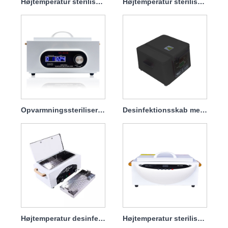
Højtemperatur sterilisator desinfektionsskabsmaskine til Salon 600w
Højtemperatur sterilisator desinfektionsskab til tandklinik 300w
Opvarmningssterilisering Display Intelligent Timer Sterilisator
Desinfektionsskab med stor kapacitet
Højtemperatur desinfektionsskab
Højtemperatur steriliseringsskab