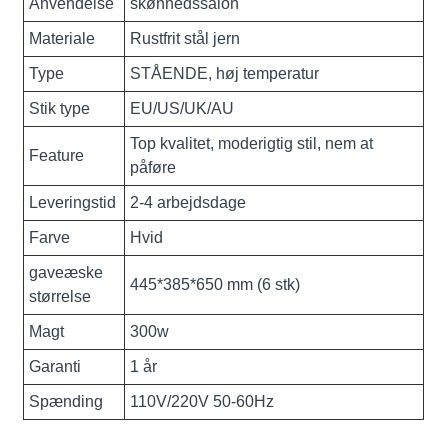
Anvendelse
skønhedssalon
Materiale
Rustfrit stål jern
Type
STÅENDE, høj temperatur
Stik type
EU/US/UK/AU
Top kvalitet, moderigtig stil, nem at
Feature
påføre
Leveringstid
2-4 arbejdsdage
Farve
Hvid
gaveæske
445*385*650 mm (6 stk)
størrelse
Magt
300w
Garanti
1 år
Spænding
110V/220V 50-60Hz