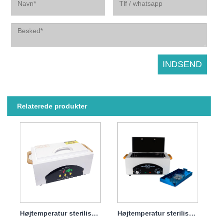
Relaterede produkter
Højtemperatur sterilisator desinfektionsskabsmaskine til Salon 600w
Højtemperatur sterilisator desinfektionsskab til tandklinik 300w