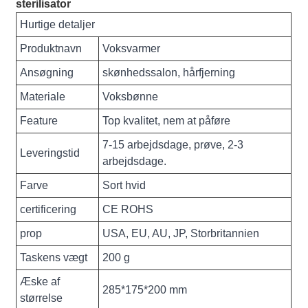
sterilisator
Hurtige detaljer
Produktnavn
Voksvarmer
Ansøgning
skønhedssalon, hårfjerning
Materiale
Voksbønne
Feature
Top kvalitet, nem at påføre
7-15 arbejdsdage, prøve, 2-3
Leveringstid
arbejdsdage.
Farve
Sort hvid
certificering
CE ROHS
prop
USA, EU, AU, JP, Storbritannien
Taskens vægt
200 g
Æske af
285*175*200 mm
størrelse