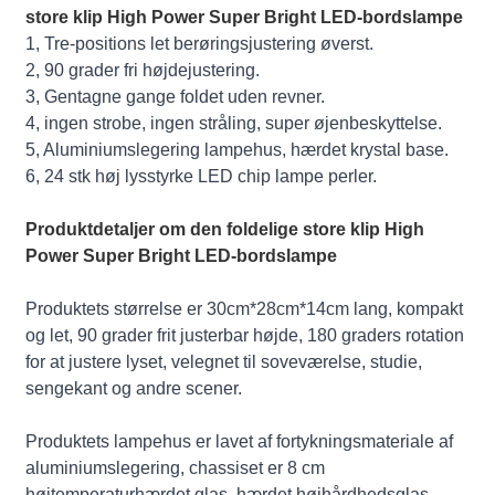
store klip High Power Super Bright LED-bordslampe
1, Tre-positions let berøringsjustering øverst.
2, 90 grader fri højdejustering.
3, Gentagne gange foldet uden revner.
4, ingen strobe, ingen stråling, super øjenbeskyttelse.
5, Aluminiumslegering lampehus, hærdet krystal base.
6, 24 stk høj lysstyrke LED chip lampe perler.
Produktdetaljer om den foldelige store klip High
Power Super Bright LED-bordslampe
Produktets størrelse er 30cm*28cm*14cm lang, kompakt
og let, 90 grader frit justerbar højde, 180 graders rotation
for at justere lyset, velegnet til soveværelse, studie,
sengekant og andre scener.
Produktets lampehus er lavet af fortykningsmateriale af
aluminiumslegering, chassiset er 8 cm
højtemperaturhærdet glas, hærdet højhårdhedsglas,