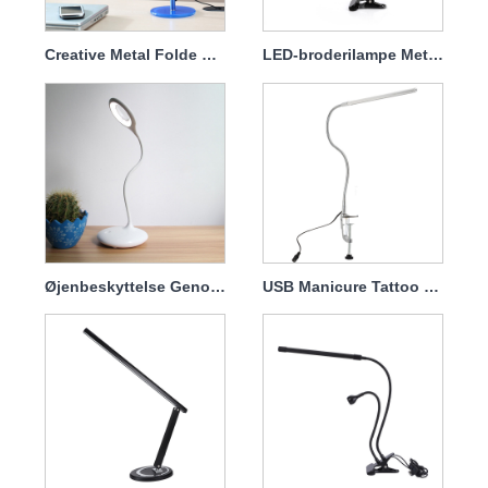
Creative Metal Folde LED Bordlampe
LED-broderilampe Metal fleksibel svanehalslampe
Øjenbeskyttelse Genopladeligt LED USB-læselys
USB Manicure Tattoo Makeup Nail Art LED-lys