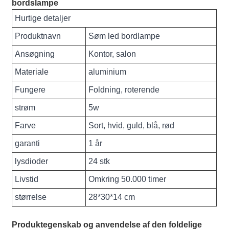
bordslampe
Hurtige detaljer
Produktnavn
Søm led bordlampe
Ansøgning
Kontor, salon
Materiale
aluminium
Fungere
Foldning, roterende
strøm
5w
Farve
Sort, hvid, guld, blå, rød
garanti
1 år
lysdioder
24 stk
Livstid
Omkring 50.000 timer
størrelse
28*30*14 cm
Produktegenskab og anvendelse af den foldelige