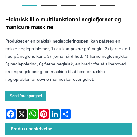
Elektrisk lille multifunktionel neglefjerner og
manicure maskine
Produktet er en praktisk neglepoleringspen, kan påføres en
række negleproblemer, 1) du kan polere grå negle, 2) fjerne død
hud på neglens kant, 3) fjerne hård hud, 4) fjerne neglesmykker,
5) neglepolering, 6) fjerne neglelak, en bred vifte af slibehoved
en engangsløsning, en maskine til at løse en række
negleproblemer dovne mennesker evangeliet.
Send forespørgsel
Facebook
X
WhatsApp
Pinterest
LinkedIn
Share
Produkt beskrivelse