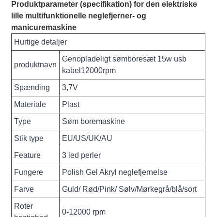
Produktparameter (specifikation) for den elektriske
lille multifunktionelle neglefjerner- og
manicuremaskine
Hurtige detaljer
Genopladeligt sømboresæt 15w usb
produktnavn
kabel12000rpm
Spænding
3,7V
Materiale
Plast
Type
Søm boremaskine
Stik type
EU/US/UK/AU
Feature
3 led perler
Fungere
Polish Gel Akryl neglefjernelse
Farve
Guld/ Rød/Pink/ Sølv/Mørkegrå/blå/sort
Roter
0-12000 rpm