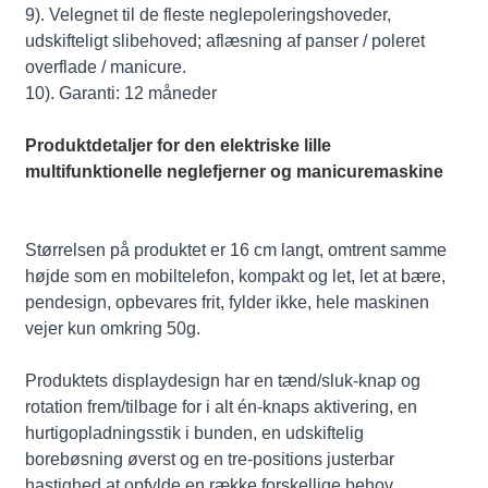
9). Velegnet til de fleste neglepoleringshoveder,
udskifteligt slibehoved; aflæsning af panser / poleret
overflade / manicure.
10). Garanti: 12 måneder
Produktdetaljer for den elektriske lille
multifunktionelle neglefjerner og manicuremaskine
Størrelsen på produktet er 16 cm langt, omtrent samme
højde som en mobiltelefon, kompakt og let, let at bære,
pendesign, opbevares frit, fylder ikke, hele maskinen
vejer kun omkring 50g.
Produktets displaydesign har en tænd/sluk-knap og
rotation frem/tilbage for i alt én-knaps aktivering, en
hurtigopladningsstik i bunden, en udskiftelig
borebøsning øverst og en tre-positions justerbar
hastighed at opfylde en række forskellige behov.