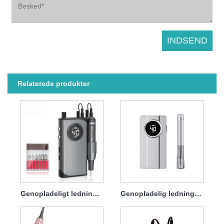
Relaterede produkter
Genopladeligt ledningsfrit sømboresæt Professional 45w 40000rpm
Genopladelig ledningsfri negleboremaskine Kraftig 45w 40000rpm