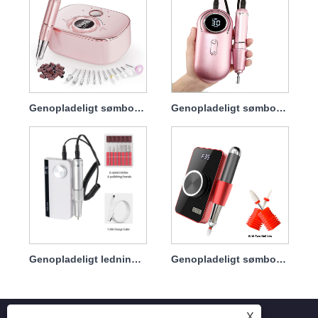
Genopladeligt sømboresæt med kraftfuldt håndstykke 45w 35000rpm
Genopladeligt sømboresæt maskine 45w 35000rpm
Genopladeligt ledningsfrit sømboresæt Near Me USB 45w 35000rpm
Genopladeligt sømboresæt Neglebor på tæerne Fingre 35w 35000rpm
X