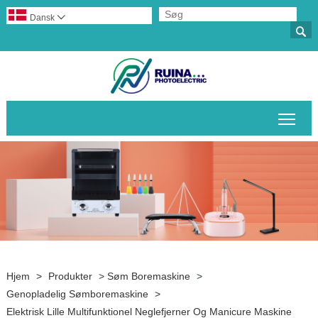
Dansk


Skif
Hjem
>
Produkter
>
Søm Boremaskine
>
Genopladelig Sømboremaskine
>
Elektrisk Lille Multifunktionel Neglefjerner Og Manicure Maskine