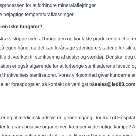
ngsprocessen for at forhindre mineralaflejringer
kre nøjagtige temperaturaflæsninger
oren ikke fungerer?
u straks stoppe med at bruge den og kontakte producenten eller en
å egen hånd, da det kan forårsage yderligere skader eller sikke
uldt værktøj til sterilisering af udstyr og værktøj. Der skal dog 
aration er også afgørende for at forlænge sterilisatorens leveti
af højkvalitets sterilisatorer. Vores virksomhed giver kunderne 
ller forespørgsler, så kontakt os venligst på
sales@led88.com
isering af medicinsk udstyr: en gennemgang. Journal of Hospital 
sistente gram-positive organismer: kæmper vi de rigtige kampe? An
 tørvarmesterilisering af intraorale filtre ved hjælp af uorganisk