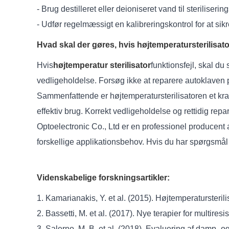
- Brug destilleret eller deioniseret vand til steriliseri
- Udfør regelmæssigt en kalibreringskontrol for at si
Hvad skal der gøres, hvis højtemperatursterilisat
Hvis
højtemperatur sterilisator
funktionsfejl, skal d
vedligeholdelse. Forsøg ikke at reparere autoklaven p
Sammenfattende er højtemperatursterilisatoren et kraftf
effektiv brug. Korrekt vedligeholdelse og rettidig rep
Optoelectronic Co., Ltd er en professionel producent 
forskellige applikationsbehov. Hvis du har spørgsmål e
Videnskabelige forskningsartikler:
1. Kamarianakis, Y. et al. (2015). Højtemperatursteril
2. Bassetti, M. et al. (2017). Nye terapier for multire
3. Salerno, M. B. et al. (2018). Evaluering af damp- og