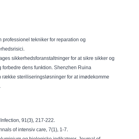
 professionel tekniker for reparation og
rhedsrisici.
tages sikkerhedsforanstaltninger for at sikre sikker og
d og forbedre dens funktion. Shenzhen Ruina
en række steriliseringsløsninger for at imødekomme
.
Infection, 91(3), 217-222.
nals of intensiv care, 7(1), 1-7.
 aluminium og biologiske indikatorer. Journal of