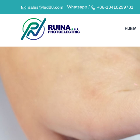

Whatsapp /
sales@led88.com
+86-13410299781

HJEM