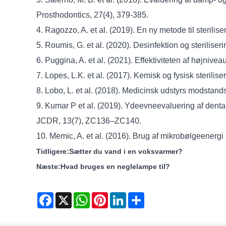
Prosthodontics, 27(4), 379-385.
4. Ragozzo, A. et al. (2019). En ny metode til sterilis
5. Roumis, G. et al. (2020). Desinfektion og sterilise
6. Puggina, A. et al. (2021). Effektiviteten af ​​højni
7. Lopes, L.K. et al. (2017). Kemisk og fysisk sterilise
8. Lobo, L. et al. (2018). Medicinsk udstyrs modstan
9. Kumar P et al. (2019). Ydeevneevaluering af dentale
JCDR, 13(7), ZC136–ZC140.
10. Memic, A. et al. (2016). Brug af mikrobølgeenergi
Tidligere:
Sætter du vand i en voksvarmer?
Næste:
Hvad bruges en neglelampe til?
Facebook
X
WhatsApp
Pinterest
LinkedIn
Share