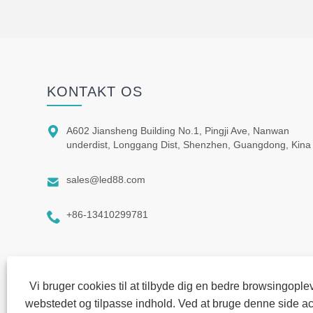
KONTAKT OS

A602 Jiansheng Building No.1, Pingji Ave, Nanwan
underdist, Longgang Dist, Shenzhen, Guangdong, Kina

sales@led88.com

+86-13410299781
Vi bruger cookies til at tilbyde dig en bedre browsingoplev
webstedet og tilpasse indhold. Ved at bruge denne side ac