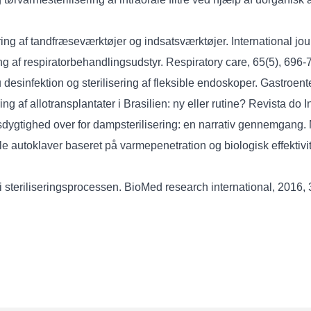
ering af tandfræseværktøjer og indsatsværktøjer. International jour
ring af respiratorbehandlingsudstyr. Respiratory care, 65(5), 696-
veau desinfektion og sterilisering af fleksible endoskoper. Gastroe
ring af allotransplantater i Brasilien: ny eller rutine? Revista do
dsdygtighed over for dampsterilisering: en narrativ gennemgang.
 autoklaver baseret på varmepenetration og biologisk effektivitets
 i steriliseringsprocessen. BioMed research international, 2016,