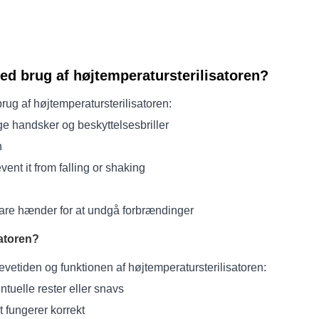
ed brug af højtemperatursterilisatoren?
ug af højtemperatursterilisatoren:
 handsker og beskyttelsesbriller
n
event it from falling or shaking
bare hænder for at undgå forbrændinger
atoren?
etiden og funktionen af ​​højtemperatursterilisatoren:
entuelle rester eller snavs
t fungerer korrekt