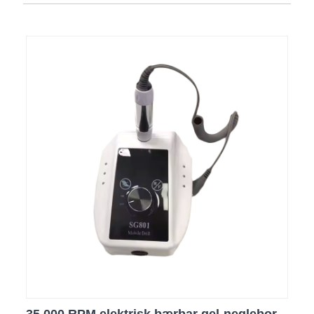
35.000 RPM elektrisk bærbar gel-neglebor