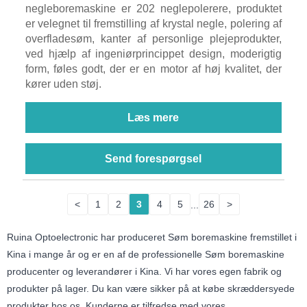
negleboremaskine er 202 neglepolerere, produktet
er velegnet til fremstilling af krystal negle, polering af
overfladesøm, kanter af personlige plejeprodukter,
ved hjælp af ingeniørprincippet design, moderigtig
form, føles godt, der er en motor af høj kvalitet, der
kører uden støj.
Læs mere
Send forespørgsel
<
1
2
3
4
5
...
26
>
Ruina Optoelectronic har produceret Søm boremaskine fremstillet i
Kina i mange år og er en af ​​de professionelle Søm boremaskine
producenter og leverandører i Kina. Vi har vores egen fabrik og
produkter på lager. Du kan være sikker på at købe skræddersyede
produkter hos os. Kunderne er tilfredse med vores