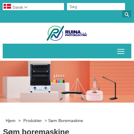
Dansk


Skif
Hjem
>
Produkter
>
Søm Boremaskine
Søm boremaskine